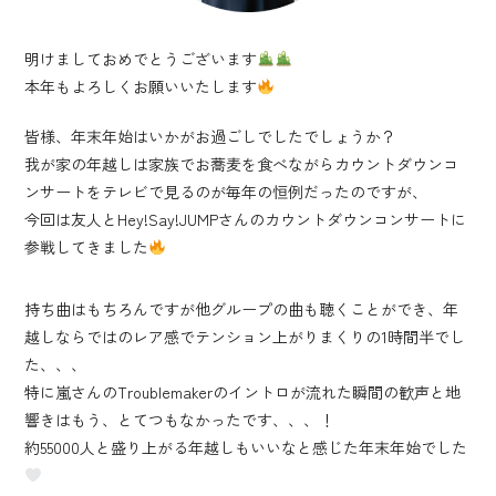
明けましておめでとうございます
本年もよろしくお願いいたします
皆様、年末年始はいかがお過ごしでしたでしょうか？
我が家の年越しは家族でお蕎麦を食べながらカウントダウンコ
ンサートをテレビで見るのが毎年の恒例だったのですが、
今回は友人とHey!Say!JUMPさんのカウントダウンコンサートに
参戦してきました
持ち曲はもちろんですが他グループの曲も聴くことができ、年
越しならではのレア感でテンション上がりまくりの1時間半でし
た、、、
特に嵐さんのTroublemakerのイントロが流れた瞬間の歓声と地
響きはもう、とてつもなかったです、、、！
約55000人と盛り上がる年越しもいいなと感じた年末年始でした