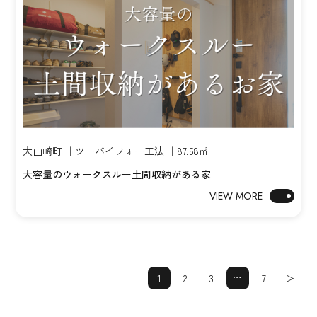
大山崎町 ｜ツーバイフォー工法 ｜87.58㎡
大容量のウォークスルー土間収納がある家
VIEW MORE
…
1
2
3
7
＞