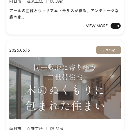
向日市 ｜在来工法 ｜100.39㎡
アールの曲線とウィリアム・モリスが彩る、アンティークな
趣の家...
VIEW MORE
2026.05.15
リヴの家
向日市 ｜在来工法 ｜109.61㎡