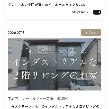
グレー×木の空間が落ち着く ホテルライクなお家
VIEW MORE
2026.07.18
リヴの家
宇治市 ｜ツーバイフォー工法 ｜93.15㎡
「モスグリーン×木」のインダストリアルな２階リビングの