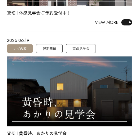
貸切 | 体感見学会ご予約受付中！
VIEW MORE
2026.06.19
リヴの家
限定開催
完成見学会
貸切 | 黄昏時、あかりの見学会