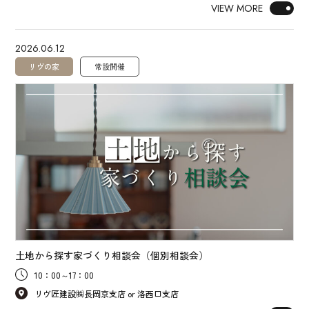
VIEW MORE
2026.06.12
リヴの家
常設開催
土地から探す家づくり相談会（個別相談会）
10：00～17：00
リヴ匠建設㈱長岡京支店 or 洛西口支店