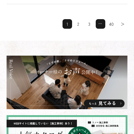
…
1
2
3
40
＞