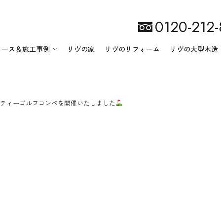
0120-212
ュース＆施工事例
リヴの家
リヴのリフォーム
リヴの大型木造
ティーゴルフコンペを開催いたしました
リヴ匠建設について
ニュース一覧
会社案内
イベント情報
施工事例一覧
地域・環境への取り組み
スタッフ紹介
オーナー様の声