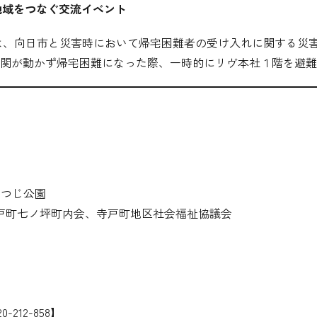
-地域をつなぐ交流イベント
Oは、向日市と災害時において帰宅困難者の受け入れに関する災
関が動かず帰宅困難になった際、一時的にリヴ本社１階を避難
0
つつじ公園
戸町七ノ坪町内会、寺戸町地区社会福祉協議会
212-858】