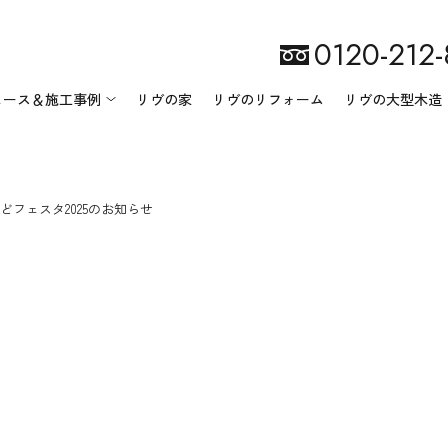
0120-212
ュース＆施工事例
リヴの家
リヴのリフォーム
リヴの大型木造
フェスタ2025のお知らせ
リヴ匠建設について
ニュース一覧
会社案内
イベント情報
施工事例一覧
地域・環境への取り組み
スタッフ紹介
オーナー様の声