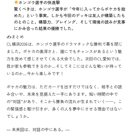
ホンゴウ選手の快進撃
驚くべきは、ホンゴウ選手が「今年に入ってからポケカを始
めた」という事実。しかも今回のデッキは友人が構築したも
のとのこと。構築力、プレイング、そして環境の読みが見事
にかみ合った結果の優勝でした。
✍️まとめ
CL横浜2026は、ホンゴウ選手のドラマチックな勝利で幕を閉じ
ました。ポケカの奥深さと、誰にでもチャンスがあるという魅
力を改めて感じさせてくれる大会でした。次回のCL愛知では、
我が家も参戦できるのか…そしてそこにはどんな戦いが待って
いるのか…今から楽しみです！
ポケカの魅力は、ただカードを出すだけではなく、相手との読
み合いや、未来を見据えた一手にあります。短い時間の中で
の“対話”があり、そこから勝負の流れが生まれていく──。こ
の緊張感と駆け引きが、多くの人を夢中にさせる理由ではない
でしょうか。
― 未来図は、対話の中にある。―