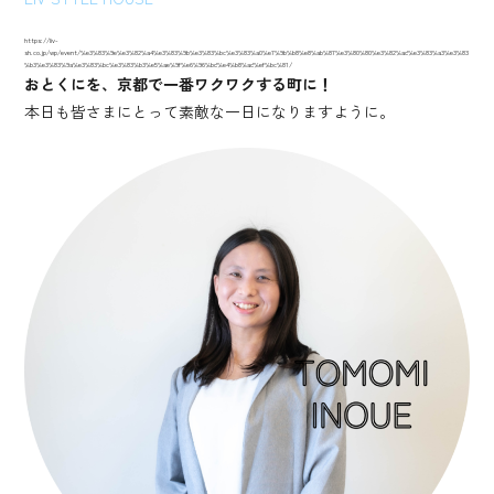
https://liv-
sh.co.jp/wp/event/%e3%83%9e%e3%82%a4%e3%83%9b%e3%83%bc%e3%83%a0%e7%9b%b8%e8%ab%87%e3%80%80%e3%82%ad%e3%83%a3%e3%83
%b3%e3%83%9a%e3%83%bc%e3%83%b3%e5%ae%9f%e6%96%bd%e4%b8%ad%ef%bc%81/
おとくにを、京都で一番ワクワクする町に！
本日も皆さまにとって素敵な一日になりますように。