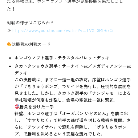
たる熱戦の末、ホンゴウノブト選手が見事優勝を果たしまし
た！
対戦の様子はこちらから
≫
https://www.youtube.com/watch?v=TVX_3RfBrrQ
決勝戦の対戦カード
ホンゴウノブト選手：テラスタルバレットデッキ
タカトクショウタ選手：サーナイトex／メガディアンシーex
デッキ
この決勝戦は、まさに一進一退の攻防。序盤はホンゴウ選手
が「げきりゅうポンプ」でサイドを先行し、圧倒的な展開を
見せました。しかし、タカトク選手の「ナンジャモ」による
手札破壊が何度も炸裂し、会場の空気は一気に緊迫。
勝負を分けた一手
終盤、ホンゴウ選手は「オーガポン いどのめん」を前に出
し、「すすりなく」で相手の逃げ道を封じる戦術を展開。さ
らに「テツノイサハ」で混乱を解除し、「げきりゅうポン
プ」で勝利を決めるという完璧な流れでした。