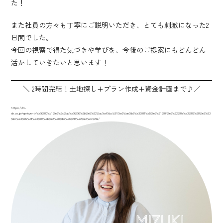
た！
また社員の方々も丁寧にご説明いただき、とても刺激になった2
日間でした。
今回の視察で得た気づきや学びを、今後のご提案にもどんどん
活かしていきたいと思います！
＼ 2時間完結！土地探し+プラン作成+資金計画まで♪／
https://liv-
sh.co.jp/wp/event/%e9%80%b1%e6%9c%ab%e9%96%8b%e5%82%ac%ef%bc%81%e5%ae%b6%e3%81%a5%e3%81%8f%e3%82%8a%e3%83%88%e3%83
%bc%e3%82%bf%e3%83%ab%e8%a8%ba%e6%96%ad%e4%bc%9a/