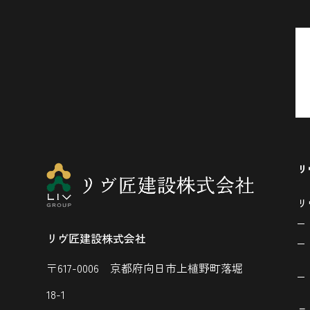
リ
リ
リヴ匠建設株式会社
〒617-0006 京都府向日市上植野町落堀
18-1
ニ