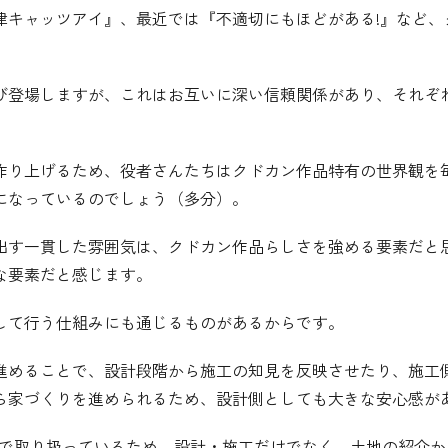
津キャッツアイ』、最近では『不適切にもほどがある!』など、
び登場しますが、これはお互いに深い信頼関係があり、それぞ
作り上げるため、役者さんたちはクドカン作品特有の世界観を
になっているのでしょう（多分）。
出す一貫した雰囲気は、クドカン作品らしさを強める要素だと
な要素だと感じます。
して行う仕組みにも通じるものがあるからです。
進めることで、設計段階から施工の知見を反映させたり、施工
ら家づくりを進められるため、設計側としても大きな安心感が
ープで取り扱っているため、設計・施工だけでなく、土地の紹介