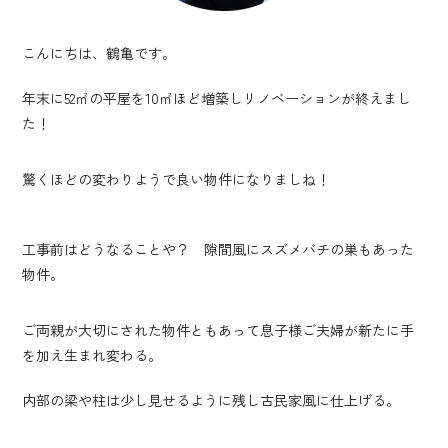
こんにちは、鶴亀です。
年末に52㎡の平屋を10㎡ほど増築しリノベーションが終えまし
た！
驚くほどの変わりようで良い物件になりましね！
工事前はどうなることや？ 隙間風にスズメバチの巣もあった
物件。
ご両親が大切にされた物件ともあって息子様ご夫婦が新たに手
を加え生まれ変わる。
内部の梁や柱は少し見せるように残し古民家風に仕上げる。