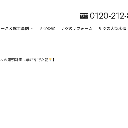
0120-212
ュース＆施工事例
リヴの家
リヴのリフォーム
リヴの大型木造
ルの照明計画に学びを得た話
リヴ匠建設について
ニュース一覧
】
会社案内
イベント情報
施工事例一覧
地域・環境への取り組み
スタッフ紹介
オーナー様の声