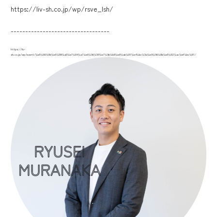
https://liv-sh.co.jp/wp/rsve_lsh/
----------------------------------
https://liv-
sh.co.jp/wp/event/%e5%80%8b%e5%88%a5%e7%84%a1%e6%96%99%e7%9b%b8%e8%ab%87%e4%bc%9a%e9%96%8b%e5%82%ac%ef%bc%81/