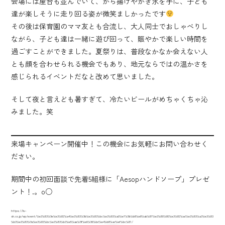
会場には屋台も並んでいて、から揚げやかき氷を手に、子ども
達が楽しそうに走り回る姿が微笑ましかったです
その後は保育園のママ友とも合流し、大人同士でおしゃべりし
ながら、子ども達は一緒に遊び回って、賑やかで楽しい時間を
過ごすことができました。夏祭りは、普段なかなか会えない人
とも顔を合わせられる機会でもあり、地元ならではの温かさを
感じられるイベントだなと改めて思いました。
そして夜と言えども暑すぎて、冷たいビールがめちゃくちゃ沁
みました。笑
来場キャンペーン開催中！この機会にお気軽にお問い合わせく
ださい。
期間中の初回面談で先着5組様に「Aesopハンドソープ」プレゼ
ント！.。o○
https://liv-
sh.co.jp/wp/event/%e3%83%9e%e3%82%a4%e3%83%9b%e3%83%bc%e3%83%a0%e7%9b%b8%e8%ab%87%e3%80%80%e3%82%ad%e3%83%a3%e3%83
%b3%e3%83%9a%e3%83%bc%e3%83%b3%e5%ae%9f%e6%96%bd%e4%b8%ad%ef%bc%81/