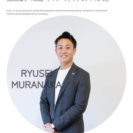
https://liv-sh.co.jp/wp/event/in-%e4%bc%8f%e8%a6%8b%e7%be%bd%e6%9d%9f%e5%b8%ab-%e2%89%ab-10-18%e5%9c%9f-
19%e6%97%a5%e9%96%8b%e5%82%ac%e2%99%aa/