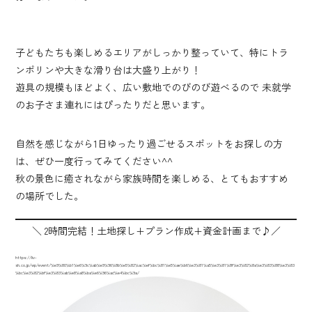
子どもたちも楽しめるエリアがしっかり整っていて、特にトラ
ンポリンや大きな滑り台は大盛り上がり！
遊具の規模もほどよく、広い敷地でのびのび遊べるので 未就学
のお子さま連れにはぴったりだと思います。
自然を感じながら1日ゆったり過ごせるスポットをお探しの方
は、ぜひ一度行ってみてください^^
秋の景色に癒されながら家族時間を楽しめる、とてもおすすめ
の場所でした。
＼ 2時間完結！土地探し+プラン作成+資金計画まで♪／
https://liv-
sh.co.jp/wp/event/%e9%80%b1%e6%9c%ab%e9%96%8b%e5%82%ac%ef%bc%81%e5%ae%b6%e3%81%a5%e3%81%8f%e3%82%8a%e3%83%88%e3%83
%bc%e3%82%bf%e3%83%ab%e8%a8%ba%e6%96%ad%e4%bc%9a/