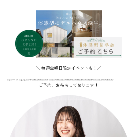
＼ 毎週金曜日限定イベントも！／
https://liv-sh.co.jp/wp/event/%e5%a4%9c%e3%81%ae%e3%83%a2%e3%83%87%e3%83%ab%e8%a6%8b%e5%ad%a6%e4%bc%9a/
ご予約、お待ちしております！