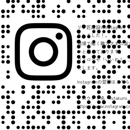
リヴ匠建設のInstagr
たしました！。
現場で働く職方さまの皆
いと思っております。
フォローや「いいね！」
たします。
Instagramの登録はこ
アカウント名：livtakumi_k
https://www.instagram.c