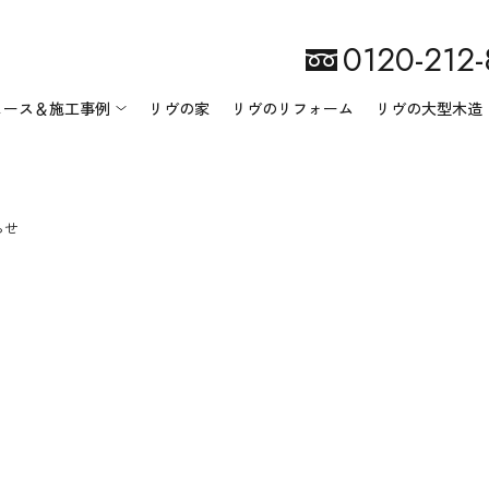
0120-212
ュース＆施工事例
リヴの家
リヴのリフォーム
リヴの大型木造
らせ
リヴ匠建設について
ニュース一覧
会社案内
イベント情報
施工事例一覧
地域・環境への取り組み
スタッフ紹介
オーナー様の声