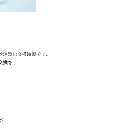
給湯器の交換時期です。
交換
を！
が