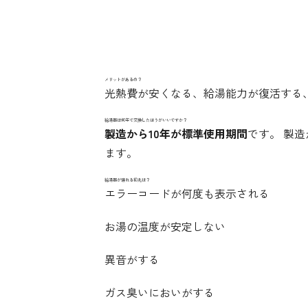
メリットがあるの？
光熱費が安くなる、給湯能力が復活する
給湯器は何年で交換したほうがいいですか？
製造から10年が標準使用期間
です。 製
ます。
給湯器が壊れる前兆は？
エラーコードが何度も表示される
お湯の温度が安定しない
異音がする
ガス臭いにおいがする