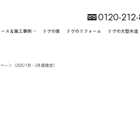
0120-212
ュース＆施工事例
リヴの家
リヴのリフォーム
リヴの大型木造
ーン（2025/1月・2月度限定）
リヴ匠建設について
ニュース一覧
会社案内
イベント情報
施工事例一覧
地域・環境への取り組み
スタッフ紹介
オーナー様の声