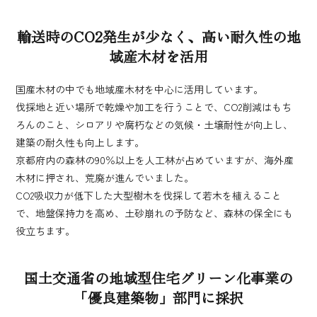
輸送時のCO2発生が少なく、高い耐久性の地
域産木材を活用
国産木材の中でも地域産木材を中心に活用しています。
伐採地と近い場所で乾燥や加工を行うことで、CO2削減はもち
ろんのこと、シロアリや腐朽などの気候・土壌耐性が向上し、
建築の耐久性も向上します。
京都府内の森林の90％以上を人工林が占めていますが、海外産
木材に押され、荒廃が進んでいました。
CO2吸収力が低下した大型樹木を伐採して若木を植えること
で、地盤保持力を高め、土砂崩れの予防など、森林の保全にも
役立ちます。
国土交通省の地域型住宅グリーン化事業の
「優良建築物」部門に採択