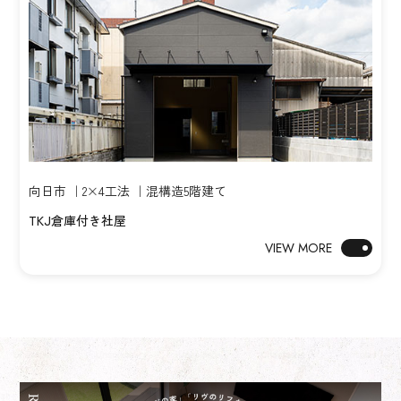
向日市 ｜2×4工法 ｜混構造5階建て
TKJ倉庫付き社屋
VIEW MORE