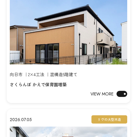
向日市 ｜2×4工法 ｜混構造5階建て
さくらんぼ かえで保育園増築
VIEW MORE
2026.07.05
リヴの大型木造