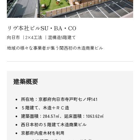
リヴ本社ビルSU・BA・CO
向日市 ｜2×4工法 ｜混構造5階建て
地域の様々な事業者が集う関西初の木造商業ビル
建築概要
所在地：京都府向日市寺戸町七ノ坪141
５階建て、木造＋ＲＣ造
建築面積：284.57㎡、延床面積：1063.62㎡
西日本初の５階建て木造商業ビル
京都府内産木材を利用