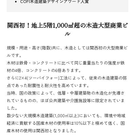
COFI木造建築デザインアワード入賞
関西初！地上5階1,000㎡超の木造大型商業ビ
ル
規模・用途・高さ(階数)共に、木造としては関西初の大型商業ビ
ルです。
木材は鉄骨・コンクリートに比べて同じ重量当たりの強度が鉄
材の4倍、コンクリートの6倍あります。
さらに2×4(ツーバイフォー)工法によって、従来の木造建築の弱
点であった耐震性と耐火性を高めています。
当時、国の政策によって、低層・中層建築物の木造化が先導さ
れているものの、ほぼ公共建築や介護施設等に限定されていま
した。
数少ない大規模木造建築(1,000㎡以上)においても、環境や地域
経済に貢献する国産木材の使用率は10％以下と極めて低く、国
産木材の使用は関西初となりました。