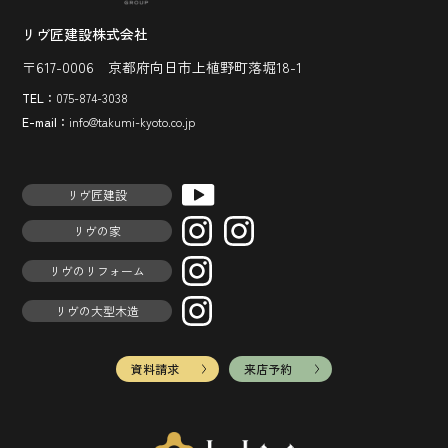
リヴ匠建設株式会社
〒617-0006 京都府向日市上植野町落堀18-1
TEL：
075-874-3038
E-mail：
info@takumi-kyoto.co.jp
リヴ匠建設
リヴの家
リヴのリフォーム
リヴの大型木造
資料請求
来店予約