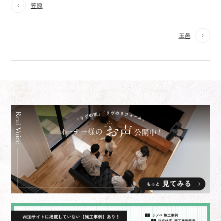
笠原
玉邑