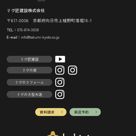
リヴ匠建設株式会社
〒617-0006 京都府向日市上植野町落堀18-1
TEL：
075-874-3038
E-mail：
info@takumi-kyoto.co.jp
リヴ匠建設
リヴの家
リヴのリフォーム
リヴの大型木造
資料請求
来店予約