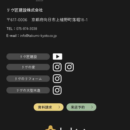
リヴ匠建設株式会社
〒617-0006 京都府向日市上植野町落堀18-1
TEL：
075-874-3038
E-mail：
info@takumi-kyoto.co.jp
リヴ匠建設
リヴの家
リヴのリフォーム
リヴの大型木造
資料請求
来店予約